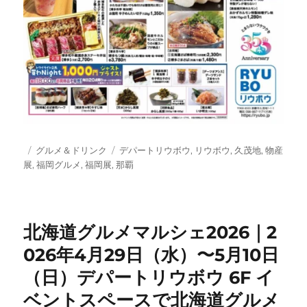
投
カ
タ
グルメ＆ドリンク
デパートリウボウ
,
リウボウ
,
久茂地
,
物産
稿
テ
グ
展
,
福岡グルメ
,
福岡展
,
那覇
日:
ゴ
リ
ー
北海道グルメマルシェ2026｜2
026年4月29日（水）〜5月10日
（日）デパートリウボウ 6F イ
ベントスペースで北海道グルメ