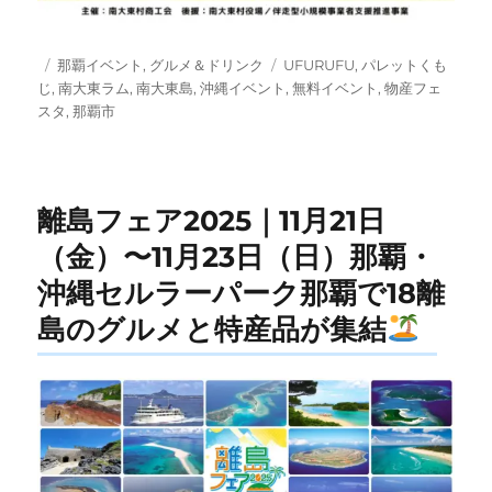
投
カ
タ
那覇イベント
,
グルメ＆ドリンク
UFURUFU
,
パレットくも
稿
テ
グ
じ
,
南大東ラム
,
南大東島
,
沖縄イベント
,
無料イベント
,
物産フェ
日:
ゴ
スタ
,
那覇市
リ
ー
離島フェア2025｜11月21日
（金）〜11月23日（日）那覇・
沖縄セルラーパーク那覇で18離
島のグルメと特産品が集結