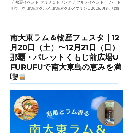
投
カ
タ
那覇イベント
,
グルメ＆ドリンク
グルメイベント
,
デパート
稿
テ
グ
リウボウ
,
北海道グルメ
,
北海道グルメマルシェ2026
,
沖縄
,
那覇
日:
ゴ
リ
ー
南大東ラム＆物産フェスタ｜12
月20日（土）〜12月21日（日）
那覇・パレットくもじ前広場U
FURUFUで南大東島の恵みを満
喫