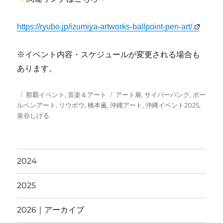
https://ryubo.jp/izumiya-artworks-ballpoint-pen-art/
※イベント内容・スケジュールが変更される場合も
あります。
投
カ
タ
那覇イベント
,
音楽＆アート
アート展
,
サイバーパンク
,
ボー
稿
テ
グ
ルペンアート
,
リウボウ
,
橋本薫
,
沖縄アート
,
沖縄イベント2025
,
日:
ゴ
泉谷しげる
リ
ー
2024
2025
2026｜アーカイブ