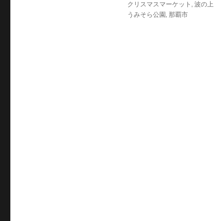
ー
クリスマスマーケット
,
波の上
うみそら公園
,
那覇市