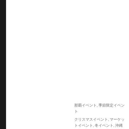
投
カ
那覇イベント
,
季節限定イベン
稿
テ
ト
日:
ゴ
タ
クリスマスイベント
,
マーケッ
リ
グ
トイベント
,
冬イベント
,
沖縄