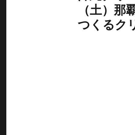
（土）那
つくるク